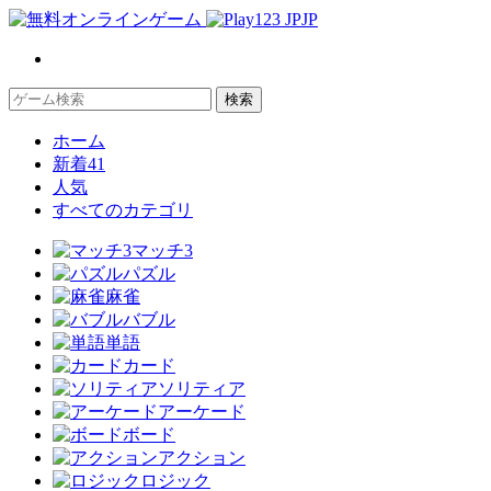
JP
検索
ホーム
新着
41
人気
すべてのカテゴリ
マッチ3
パズル
麻雀
バブル
単語
カード
ソリティア
アーケード
ボード
アクション
ロジック