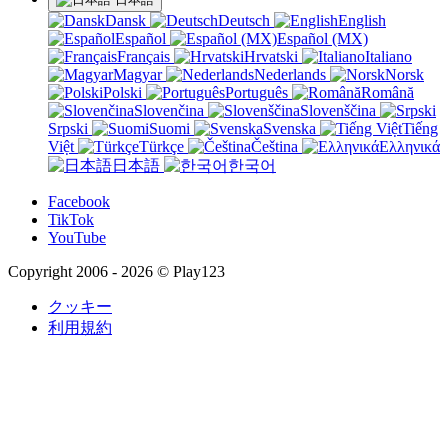
Dansk
Deutsch
English
Español
Español (MX)
Français
Hrvatski
Italiano
Magyar
Nederlands
Norsk
Polski
Português
Română
Slovenčina
Slovenščina
Srpski
Suomi
Svenska
Tiếng
Việt
Türkçe
Čeština
Ελληνικά
日本語
한국어
Facebook
TikTok
YouTube
Copyright 2006 - 2026 © Play123
クッキー
利用規約