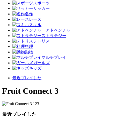
スポーツ
サッカー
名作
レース
スキル
アドベンチャー
ストラテジー
テトリス
料理
動物
マルチプレイ
ガールズ
キッズ
最近プレイした
Fruit Connect 3
最近プレイした