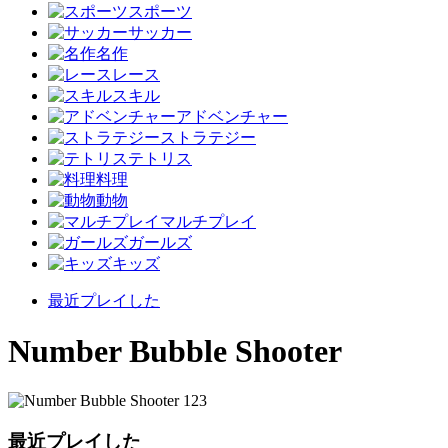
スポーツ
サッカー
名作
レース
スキル
アドベンチャー
ストラテジー
テトリス
料理
動物
マルチプレイ
ガールズ
キッズ
最近プレイした
Number Bubble Shooter
最近プレイした