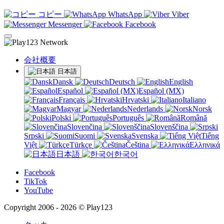
コピー
WhatsApp
Viber
Messenger
Facebook
会社概要
日本語
Dansk
Deutsch
English
Español
Español (MX)
Français
Hrvatski
Italiano
Magyar
Nederlands
Norsk
Polski
Português
Română
Slovenčina
Slovenščina
Srpski
Suomi
Svenska
Tiếng
Việt
Türkçe
Čeština
Ελληνικά
日本語
한국어
Facebook
TikTok
YouTube
Copyright 2006 - 2026 © Play123