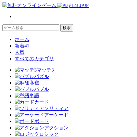
JP
検索
ホーム
新着
41
人気
すべてのカテゴリ
マッチ3
パズル
麻雀
バブル
単語
カード
ソリティア
アーケード
ボード
アクション
ロジック